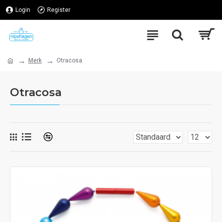
Login
Register
Merk
Otracosa
Otracosa