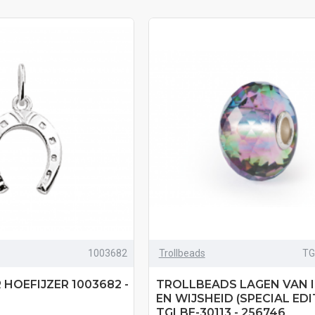
1003682
Trollbeads
TG
 HOEFIJZER 1003682 -
TROLLBEADS LAGEN VAN I
EN WIJSHEID (SPECIAL EDI
TGLBE-30113 - 256746