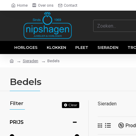
Home
Over ons
Contact
HORLOGES
KLOKKEN
PLEET
SIERADEN
TR
Sieraden
Bedels
Bedels
Filter
Sieraden
Clear
PRIJS
Produ