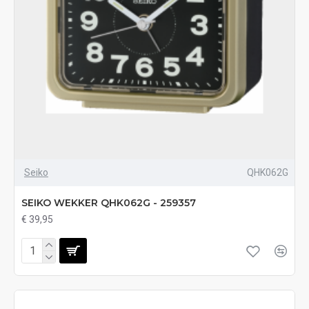
Seiko
QHK062G
SEIKO WEKKER QHK062G - 259357
€ 39,95