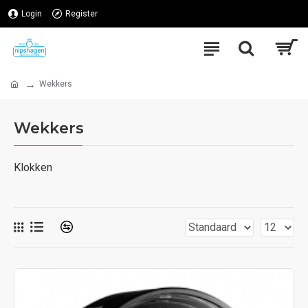
Login
Register
Wekkers
Wekkers
Klokken