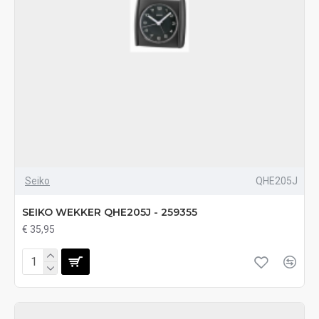
Seiko
QHE205J
SEIKO WEKKER QHE205J - 259355
€ 35,95