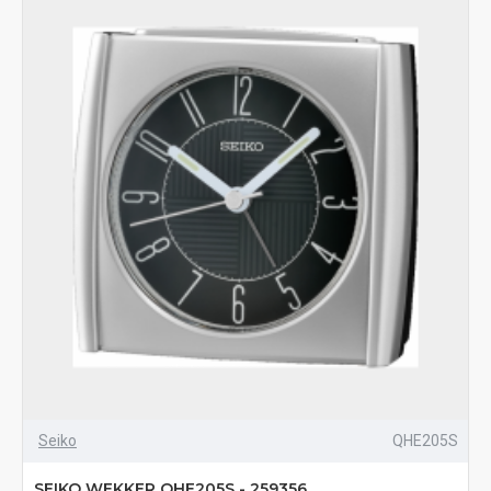
Seiko
QHE205S
SEIKO WEKKER QHE205S - 259356