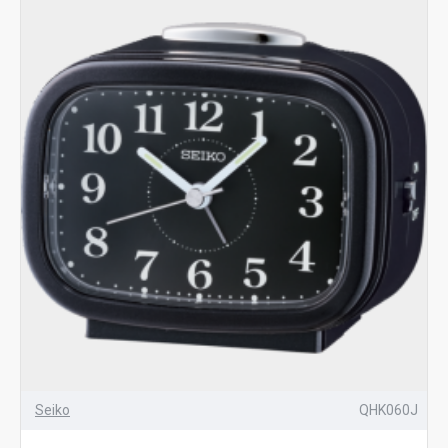
Seiko
QHK060J