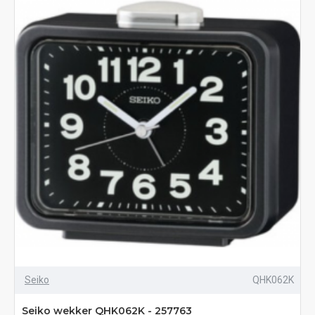
Seiko
QHK062K
Seiko wekker QHK062K - 257763